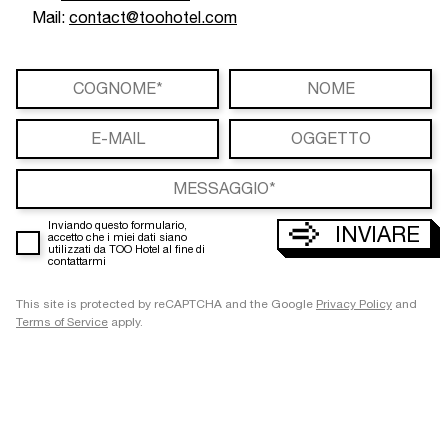
Mail:
contact@toohotel.com
Inviando questo formulario,
INVIARE
accetto che i miei dati siano
utilizzati da TOO Hotel al fine di
contattarmi
This site is protected by reCAPTCHA and the Google
Privacy Policy
and
Terms of Service
apply.