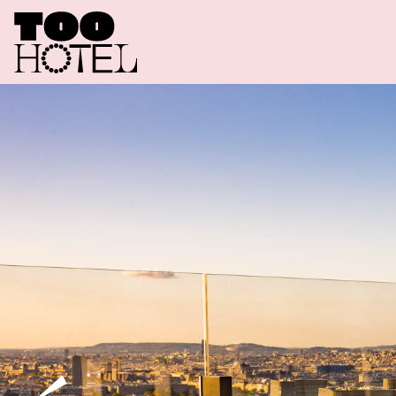
C
A
M
E
R
O
F
F
E
R
T
T
O
O
R
E
T
O
O
T
A