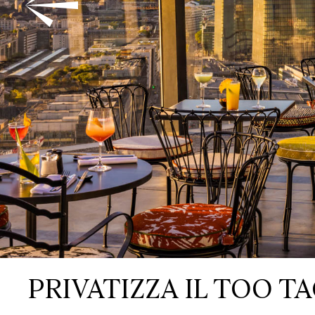
S
P
A
T
O
I
N
C
O
N
T
Q
U
A
R
T
I
C
O
N
T
A
T
PRIVATIZZA IL TOO T