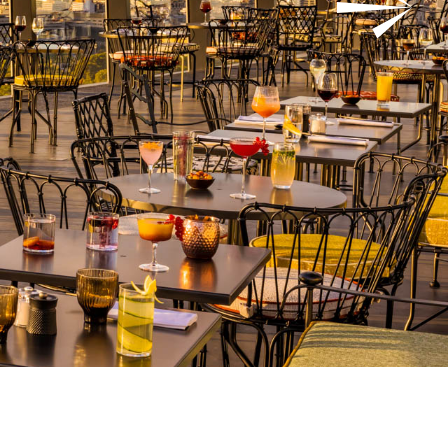
N
T
I