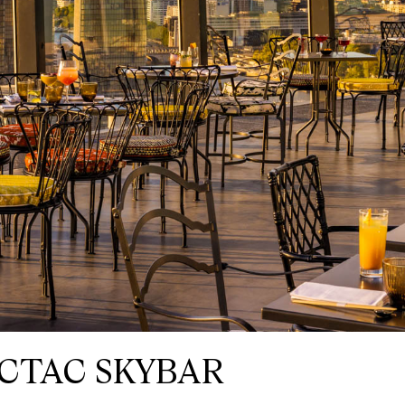
O
C
H
I
L
L
R
I
E
D
E
V
E
E
R
E
T
O
ACTAC SKYBAR