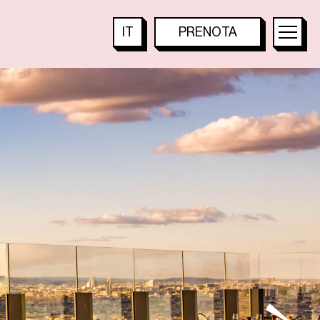
S
IT
PRENOTA
TOO HOTEL
FR
TOO RESTAURANT
EN
L
I
TACTAC SKYBAR
DE
JA
KO
T
PT
ES
ZH
B
A
R