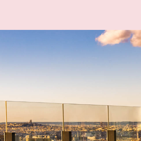
E
E
S
U
I
T
E
E
S
P
E
C
I
A
S
T
A
U
R
A
N
C
T
A
C
S
K
Y