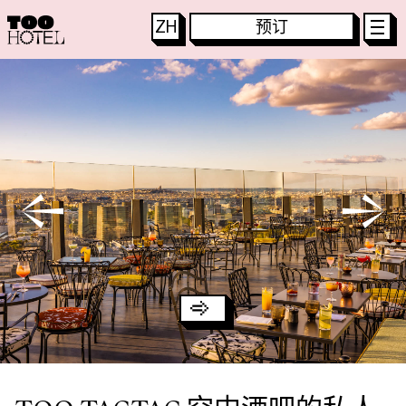
ZH
预订
主
页
TOO HOTEL 酒店
FR
客
房
和
套
房
TOO RESTAURANT 餐厅
EN
特
别
优
惠
TACTAC SKYBAR 酒吧
DE
T
O
O
R
E
S
T
A
U
R
A
N
T
IT
T
O
O
T
A
C
T
A
C
JA
探
索
体
验
KO
S
P
A
T
O
O
C
H
I
L
L
水
療
中
心
PT
街
区
ES
会
议
与
活
动
联
系
我
们
B
L
O
G
–
博
客