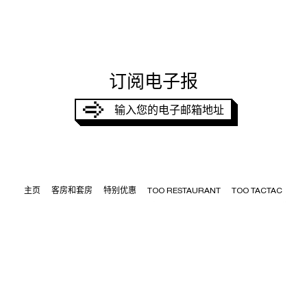
订阅电子报
MERCI,
VOTRE DEMANDE A ÉTÉ PRISE EN
COMPTE
输入您的电子邮箱地址
JE SOUHAITE RECEVOIR
J’accepte que mes données soient utilisées par TOO Hôtel dans le
but de me contacter.
S'ENREGISTRER
主页
客房和套房
特别优惠
TOO RESTAURANT
TOO TACTAC
探索体验
SPA TOO CHILL 水療中心
街区
会议与活动
联系我们
BLOG – 博客
联系我们