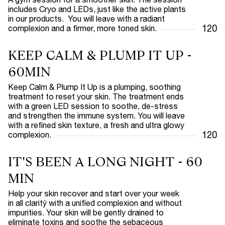
includes Cryo and LEDs, just like the active plants
in our products. You will leave with a radiant
120
complexion and a firmer, more toned skin.
KEEP CALM & PLUMP IT UP -
60MIN
Keep Calm & Plump It Up is a plumping, soothing
treatment to reset your skin. The treatment ends
with a green LED session to soothe, de-stress
and strengthen the immune system. You will leave
with a refined skin texture, a fresh and ultra glowy
120
complexion.
IT'S BEEN A LONG NIGHT - 60
MIN
Help your skin recover and start over your week
in all claritý with a unified complexion and without
impurities. Your skin will be gently drained to
eliminate toxins and soothe the sebaceous