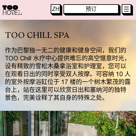
ZH
预订
主
页
TOO HOTEL 酒店
FR
客
房
和
套
房
TOO RESTAURANT 餐厅
EN
特
别
优
惠
TOO CHILL SPA
TACTAC SKYBAR 酒吧
DE
T
O
O
R
E
S
T
A
U
R
A
N
T
IT
作为巴黎独一无二的健康和健身空间，我们的
T
O
O
T
A
C
T
A
C
JA
TOO Chill 水疗中心提供难忘的高空惬意时光，
探
索
体
验
KO
设有精致的雪松木桑拿浴室和护理室，您可以
SPA TOO CHILL 水療中心
PT
在观看日出的同时享受双人按摩。可容纳 10 人
街
区
ES
的室外按摩浴缸位于 17 楼的一个树木繁茂的露
会
议
与
活
动
台上，站在这里可以欣赏日出和塞纳河的独特
景色，完美诠释了其自身的特殊之处。
联
系
我
们
B
L
O
G
–
博
客