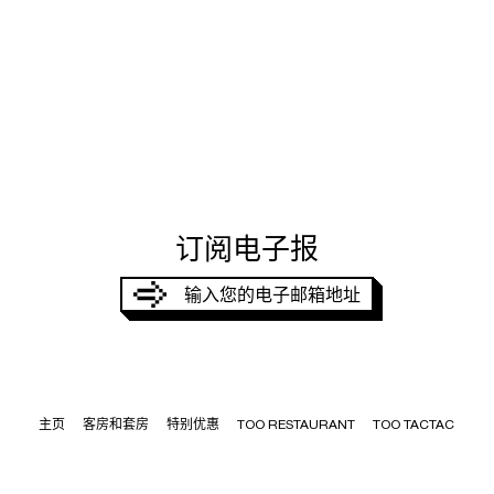
订阅电子报
MERCI,
VOTRE DEMANDE A ÉTÉ PRISE EN
COMPTE
输入您的电子邮箱地址
JE SOUHAITE RECEVOIR
J’accepte que mes données soient utilisées par TOO Hôtel dans le
but de me contacter.
S'ENREGISTRER
主页
客房和套房
特别优惠
TOO RESTAURANT
TOO TACTAC
探索体验
SPA TOO CHILL 水療中心
街区
会议与活动
联系我们
BLOG – 博客