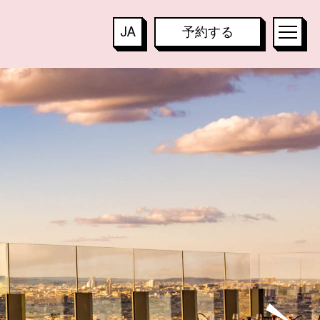
T
E
S
JA
予約する
TOO HOTEL
FR
TOO RESTAURANT
EN
TOO TACTAC
DE
IT
KO
T
PT
ES
ZH
B
A
R