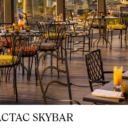
L
L
S
P
A
G
S
A
N
D
E
E
R
C
T
ACTAC SKYBAR