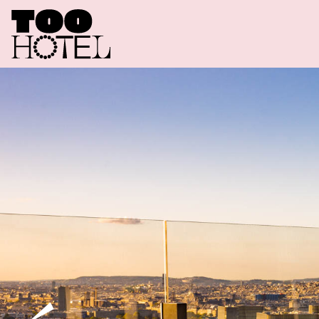
R
O
O
M
S
S
P
E
C
I
A
L
T
O
O
R
E
T
O
O
T
A