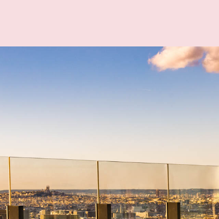
A
N
D
S
U
I
O
F
F
E
R
S
S
T
A
U
R
A
N
C
T
A
C
S
K
Y