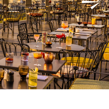
V
E
N
T
S