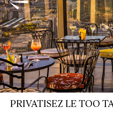
T
O
O
C
H
I
M
E
E
T
I
N
Q
U
A
R
T
I
C
O
N
T
A
PRIVATISEZ LE TOO T