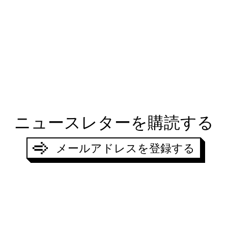
ニュースレターを購読する
MERCI,
JE SOUHAITE RECEVO
VOTRE DEMANDE A ÉTÉ PRISE EN COMPTE
メールアドレスを登録する
、私に連絡する目的で TOO ホテルによって使用されることに同意します。
申し込む
OFFERS
TOO RESTAURANT
TOO TACTAC SKY
QUARTIER
CONTACT