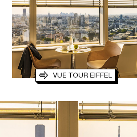
T
O
O
C
H
I
M
E
E
T
I
N
VUE TOUR EIFFEL
Q
U
A
R
T
I
C
O
N
T
A