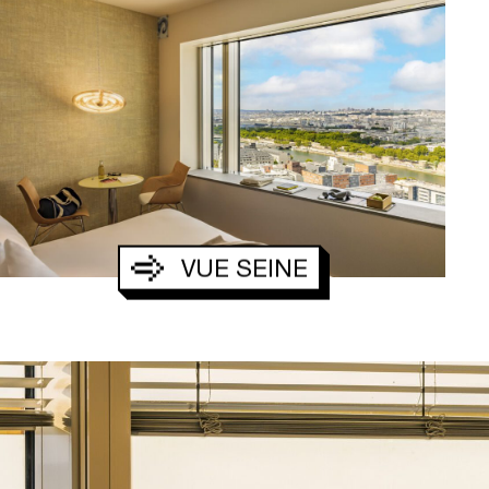
V
E
N
T
S
VUE SEINE