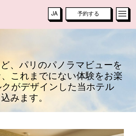
TES
JA
予約する
TOO HOTEL
FR
TOO RESTAURANT
EN
TOO TACTAC
DE
など、パリのパノラマビューを
IT
な、これまでにない体験をお楽
KO
T
ルクがデザインした当ホテル
PT
し込みます。
ES
ZH
B
A
R