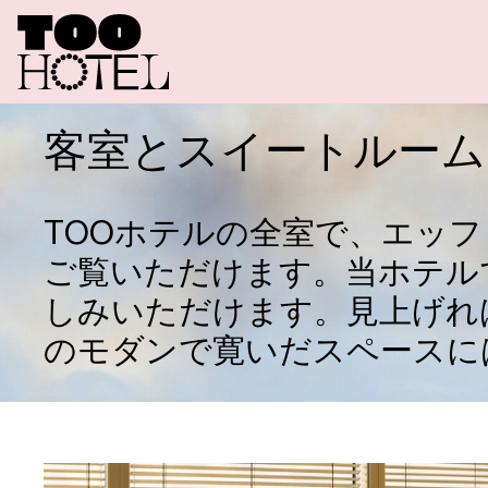
ROOMS 
客室とスイートルーム
S
P
E
C
I
A
L
TOOホテルの全室で、エッ
ご覧いただけます。当ホテル
T
O
O
R
E
しみいただけます。見上げれ
のモダンで寛いだスペースに
T
O
O
T
A