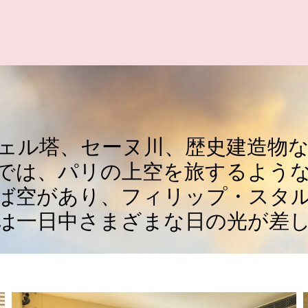
AND SUI
O
F
F
E
R
S
フェル塔、セーヌ川、歴史建造物
では、パリの上空を旅するよう
S
T
A
U
R
A
N
ば空があり、フィリップ・スタ
は一日中さまざまな日の光が差
C
T
A
C
S
K
Y