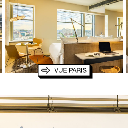
L
L
S
P
A
G
S
A
N
D
E
VUE PARIS
E
R
C
T