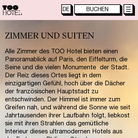
DE
BUCHEN
H
O
M
E
P
A
G
E
TOO HOTEL
FR
ZIMMER UND SUITEN
TOO RESTAURANT
EN
S
ZIMMER UND SUITEN
O
N
D
E
R
A
N
G
E
B
O
T
E
TOO TACTAC
IT
T
O
O
R
E
S
T
A
U
R
A
N
T
JA
Alle Zimmer des TOO Hotel bieten einen
T
O
O
T
A
C
T
A
C
S
K
Y
V
B
A
R
KO
Panoramablick auf Paris, den Eiffelturm, die
T
O
O
C
H
I
L
L
S
P
A
PT
Seine und die vielen Monumente der Stadt.
M
E
E
T
I
N
G
S
U
N
D
V
E
R
A
N
S
T
A
L
T
U
N
G
E
N
ES
Der Reiz dieses Ortes liegt in dem
D
A
S
S
T
A
D
T
V
I
E
R
T
E
L
ZH
einzigartigen Gefühl, hoch über die Dächer
der französischen Hauptstadt zu
K
O
N
T
A
K
T
entschwinden. Der Himmel ist immer zum
Greifen nah, und während die Sonne wie seit
Jahrtausenden ihrer Laufbahn folgt, liebkost
sie mit ihren Strahlen das gemütliche
Interieur dieses ultramodernen Hotels aus