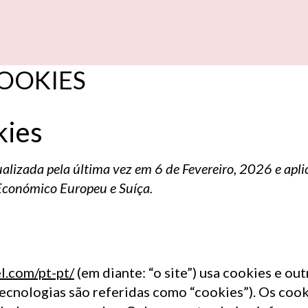
O
S
E
S
U
Í
T
E
COOKIES
S
E
S
P
E
C
I
A
kies
tualizada pela última vez em 6 de Fevereiro, 2026 e apli
S
T
A
U
R
A
N
Económico Europeu e Suíça.
C
T
A
C
S
K
Y
l.com/pt-pt/
(em diante: “o site”) usa cookies e ou
 tecnologias são referidas como “cookies”). Os co