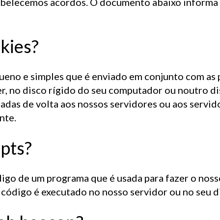
abelecemos acordos. O documento abaixo informa 
I
L
L
S
P
A
kies?
E
S
E
E
V
E
N
eno e simples que é enviado em conjunto com as p
, no disco rígido do seu computador ou noutro di
das de volta aos nossos servidores ou aos servido
nte.
O
ipts?
T
O
digo de um programa que é usada para fazer o noss
 código é executado no nosso servidor ou no seu d