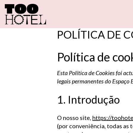
Q
U
A
R
T
POLÍTICA DE 
O
F
E
R
T
A
Política de coo
Esta Política de Cookies foi ac
T
O
O
R
E
legais permanentes do Espaço 
1. Introdução
T
O
O
T
A
O nosso site,
https://toohote
(por conveniência, todas as