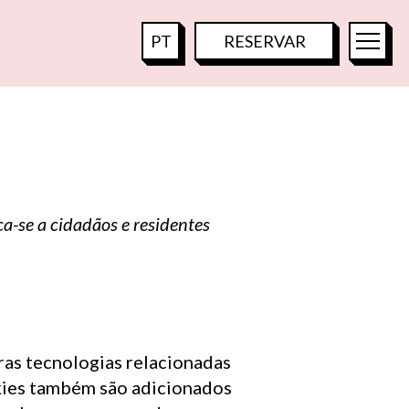
S
PT
RESERVAR
TOO HÔTEL
FR
TOO RESTAURANT
EN
I
S
TOO TACTAC
DE
IT
ca-se a cidadãos e residentes
JA
T
KO
ES
B
A
R
ZH
tras tecnologias relacionadas
okies também são adicionados