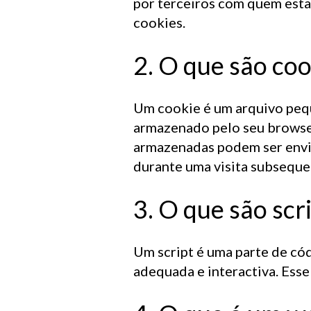
por terceiros com quem est
T
O
O
C
H
cookies.
2. O que são coo
R
E
U
N
I
Õ
Um cookie é um arquivo pequ
armazenado pelo seu browser
armazenadas podem ser envia
durante uma visita subseque
O
B
A
I
R
R
3. O que são scr
C
O
N
T
A
Um script é uma parte de có
adequada e interactiva. Esse