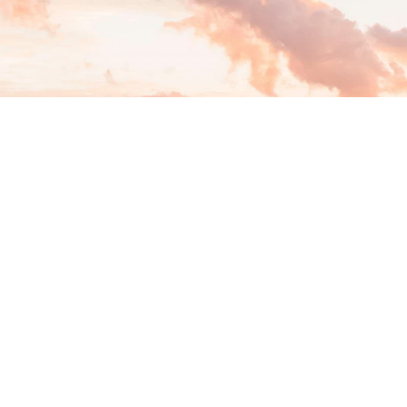
O
O
H
Ô
T
E
G
R
E
N
S
L
É
G
A