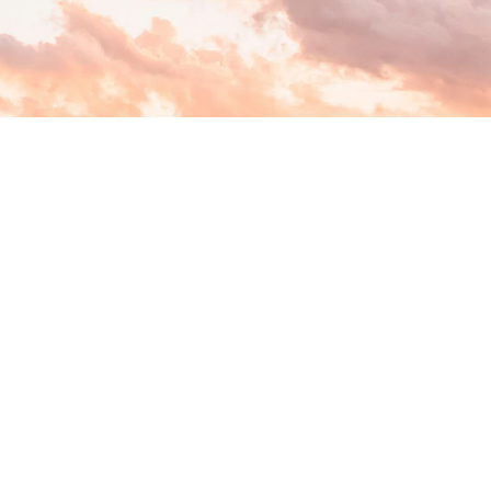
L
L
E
S