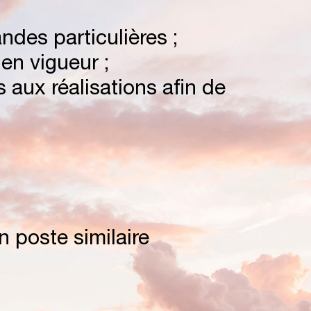
B
A
R
ndes particulières ;
 en vigueur ;
 aux réalisations afin de
n poste similaire
E
V
E
N
T
S