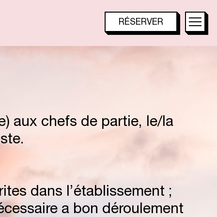
U
I
T
E
S
RÉSERVER
TOO HÔTEL
TOO RESTAURANT
E
S
TACTAC SKYBAR
) aux chefs de partie, le/la
A
U
X
ste.
T
ites dans l’établissement ;
 nécessaire a bon déroulement