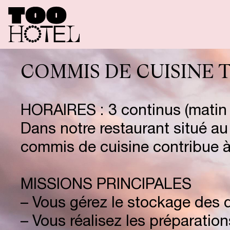
C
H
A
M
B
COMMIS DE CUISINE 
O
F
F
R
E
S
HORAIRES : 3 continus (matin 
Dans notre restaurant situé au 
C
O
F
F
R
E
commis de cuisine contribue à 
MISSIONS PRINCIPALES
T
O
O
R
E
– Vous gérez le stockage des 
– Vous réalisez les préparatio