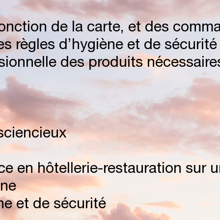
C
T
A
C
S
K
Y
onction de la carte, et des comma
des règles d’hygiène et de sécurité
sionnelle des produits nécessaires
O
C
H
I
L
L
E
R
sciencieux
 en hôtellerie-restauration sur u
E
T
I
N
G
&
ine
e et de sécurité