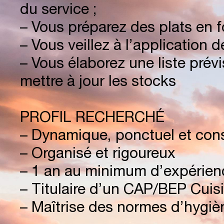
du service ;
T
O
O
T
A
– Vous préparez des plats en f
– Vous veillez à l’application 
– Vous élaborez une liste prévi
S
P
A
T
O
mettre à jour les stocks
PROFIL RECHERCHÉ
Q
U
A
R
T
I
– Dynamique, ponctuel et con
– Organisé et rigoureux
– 1 an au minimum d’expérience
T
O
O
M
E
– Titulaire d’un CAP/BEP Cuis
– Maîtrise des normes d’hygièn