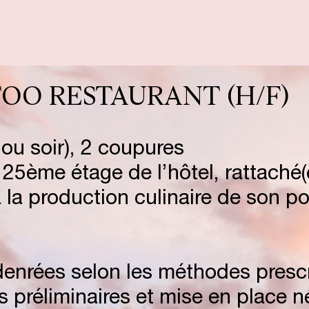
R
E
S
E
T
S
TOO RESTAURANT (H/F)
S
P
É
C
I
A
L
ou soir), 2 coupures
25ème étage de l’hôtel, rattaché(e
T
S
C
A
D
E
la production culinaire de son po
S
T
A
U
R
A
N
denrées selon les méthodes prescr
ns préliminaires et mise en place