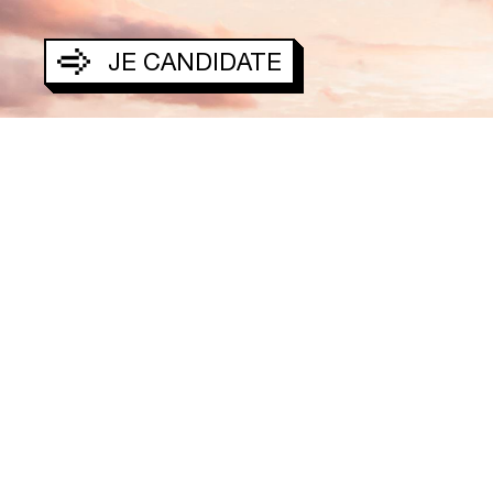
F
A
Q
–
T
JE CANDIDATE
L
E
B
L
O
C
A
R
R
I
È
M
E
N
T
I
O