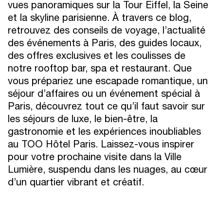
vues panoramiques sur la Tour Eiffel, la Seine
M
E
N
T
I
O
N
S
L
É
G
A
L
E
S
et la skyline parisienne. À travers ce blog,
retrouvez des conseils de voyage, l’actualité
C
O
N
T
A
C
T
des événements à Paris, des guides locaux,
des offres exclusives et les coulisses de
notre rooftop bar, spa et restaurant. Que
vous prépariez une escapade romantique, un
séjour d’affaires ou un événement spécial à
Paris, découvrez tout ce qu’il faut savoir sur
les séjours de luxe, le bien-être, la
gastronomie et les expériences inoubliables
au TOO Hôtel Paris. Laissez-vous inspirer
pour votre prochaine visite dans la Ville
Lumière, suspendu dans les nuages, au cœur
d’un quartier vibrant et créatif.