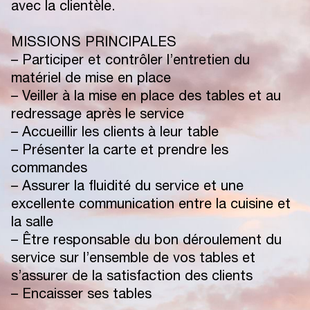
avec la clientèle.
M
E
N
T
I
O
N
S
L
É
G
A
L
E
S
MISSIONS PRINCIPALES
C
O
N
T
A
C
T
– Participer et contrôler l’entretien du
matériel de mise en place
– Veiller à la mise en place des tables et au
redressage après le service
– Accueillir les clients à leur table
– Présenter la carte et prendre les
commandes
– Assurer la fluidité du service et une
excellente communication entre la cuisine et
la salle
– Être responsable du bon déroulement du
service sur l’ensemble de vos tables et
s’assurer de la satisfaction des clients
– Encaisser ses tables