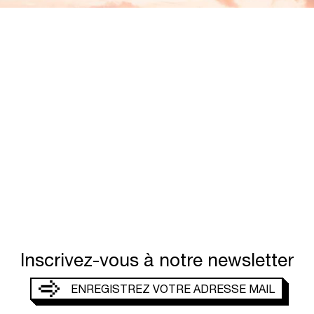
Inscrivez-vous à notre newsletter
MERCI,
VOTRE DEMANDE A ÉTÉ PRISE EN
COMPTE
ENREGISTREZ VOTRE ADRESSE MAIL
JE SOUHAITE RECEVOIR