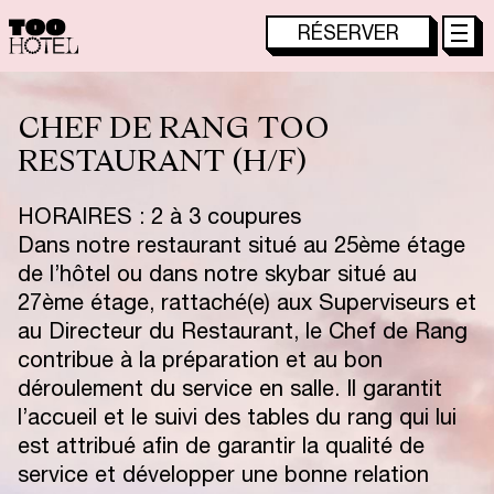
RÉSERVER
A
C
C
U
E
I
L
TOO HÔTEL
C
H
A
M
B
R
E
S
E
T
S
U
I
T
E
S
TOO RESTAURANT
O
CHEF DE RANG TOO
F
F
R
E
S
S
P
É
C
I
A
L
E
S
TACTAC SKYBAR
RESTAURANT (H/F)
C
O
F
F
R
E
T
S
C
A
D
E
A
U
X
T
O
O
R
E
S
T
A
U
R
A
N
T
HORAIRES : 2 à 3 coupures
T
O
O
T
A
C
T
A
C
S
K
Y
B
A
R
Dans notre restaurant situé au 25ème étage
de l’hôtel ou dans notre skybar situé au
S
P
A
T
O
O
C
H
I
L
L
27ème étage, rattaché(e) aux Superviseurs et
Q
U
A
R
T
I
E
R
au Directeur du Restaurant, le Chef de Rang
contribue à la préparation et au bon
T
O
O
M
E
E
T
I
N
G
&
E
V
E
N
T
S
déroulement du service en salle. Il garantit
F
A
Q
–
T
O
O
H
Ô
T
E
L
l’accueil et le suivi des tables du rang qui lui
L
E
B
L
O
G
est attribué afin de garantir la qualité de
service et développer une bonne relation
C
A
R
R
I
È
R
E