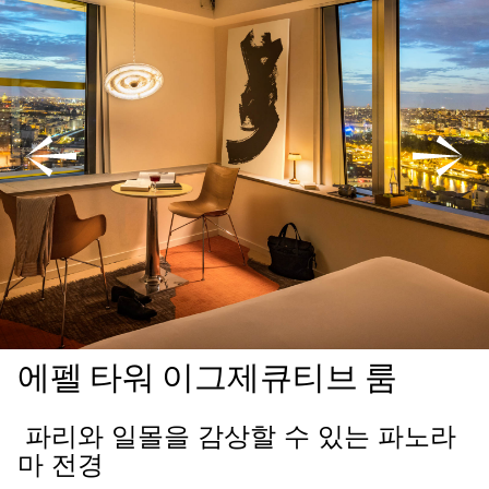
에펠 타워 이그제큐티브 룸
파리와 일몰을 감상할 수 있는 파노라
일
월
화
수
목
금
토
마 전경
1