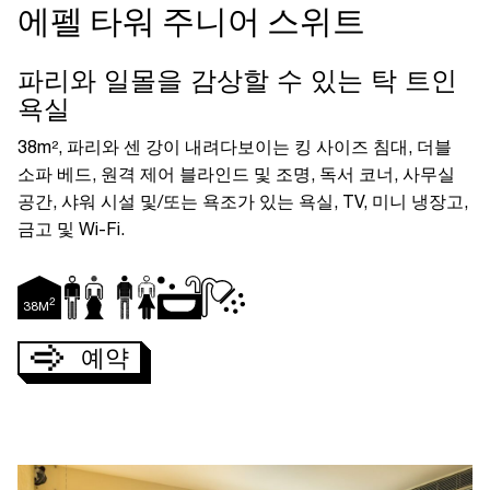
에펠 타워 주니어 스위트
파리와 일몰을 감상할 수 있는 탁 트인
일
월
화
수
목
금
토
욕실
1
2
3
4
5
6
7
8
38m², 파리와 센 강이 내려다보이는 킹 사이즈 침대, 더블
9
10
11
12
13
14
15
소파 베드, 원격 제어 블라인드 및 조명, 독서 코너, 사무실
16
17
18
19
20
21
22
23
24
25
26
27
28
29
공간, 샤워 시설 및/또는 욕조가 있는 욕실, TV, 미니 냉장고,
30
31
금고 및 Wi-Fi.
2
38
M
예약
예약