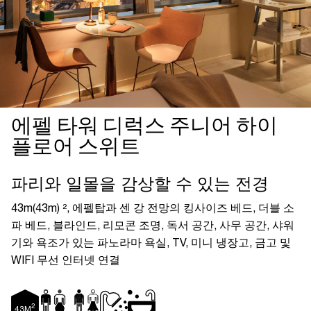
에펠 타워 디럭스 주니어 하이
플로어 스위트
일
월
화
수
목
금
토
파리와 일몰을 감상할 수 있는 전경
1
2
3
4
5
6
7
8
43m(43m) ², 에펠탑과 센 강 전망의 킹사이즈 베드, 더블 소
9
10
11
12
13
14
15
파 베드, 블라인드, 리모콘 조명, 독서 공간, 사무 공간, 샤워
16
17
18
19
20
21
22
23
24
25
26
27
28
29
기와 욕조가 있는 파노라마 욕실, TV, 미니 냉장고, 금고 및
30
31
WIFI 무선 인터넷 연결
2
43
M