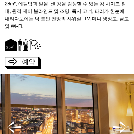
2
3
4
5
6
7
8
28m², 에펠탑과 일몰, 센 강을 감상할 수 있는 킹 사이즈 침
9
10
11
12
13
14
15
대, 원격 제어 블라인드 및 조명, 독서 코너, 파리가 한눈에
16
17
18
19
20
21
22
23
24
25
26
27
28
29
내려다보이는 탁 트인 전망의 샤워실, TV, 미니 냉장고, 금고
30
31
및 Wi-Fi.
2
28
M
예약
예약