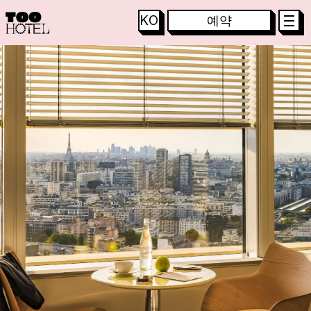
KO
예약
객
실
및
스
위
트
룸
TOO HOTEL
FR
특
별
행
사
TOO RESTAURANT
EN
T
O
O
R
E
S
T
A
U
R
A
N
T
TOO TACTAC
DE
T
O
O
T
A
C
T
A
C
S
K
Y
B
A
R
IT
S
P
A
T
O
O
C
H
I
L
L
JA
PT
미
팅
및
이
벤
트
ES
D
O
W
N
T
O
W
N
P
A
R
I
S
ZH